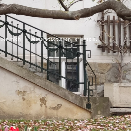
ber mich
BesserStadtleben Ferienspiel