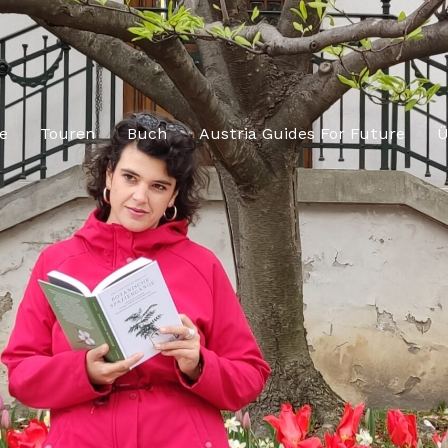
e
Touren
Buch
Austria Guides For Future
Ü