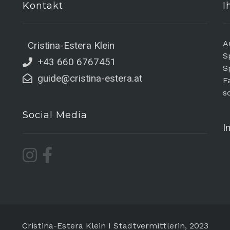
Kontakt
I
A
Cristina-Estera Klein
S
+43 660 6767451
S
guide@cristina-estera.at
F
s
Social Media
I
Cristina-Estera Klein I Stadtvermittlerin, 2023